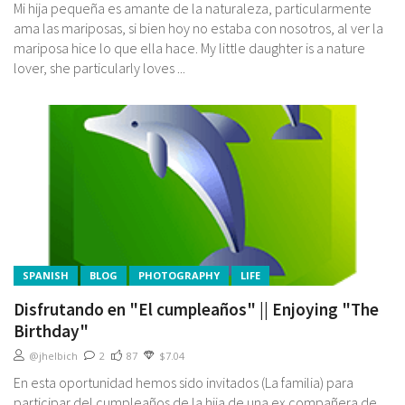
Mi hija pequeña es amante de la naturaleza, particularmente
ama las mariposas, si bien hoy no estaba con nosotros, al ver la
mariposa hice lo que ella hace. My little daughter is a nature
lover, she particularly loves ...
SPANISH
BLOG
PHOTOGRAPHY
LIFE
Disfrutando en "El cumpleaños" || Enjoying "The
Birthday"
@jhelbich
2
87
$7.04
En esta oportunidad hemos sido invitados (La familia) para
participar del cumpleaños de la hija de una ex compañera de