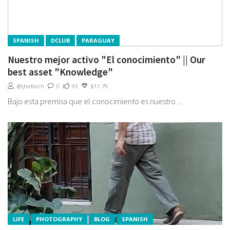
SPANISH
DCLUB
PARAGUAY
Nuestro mejor activo "El conocimiento" || Our
best asset "Knowledge"
@jhelbich
0
93
$11.79
Bajo esta premisa que el conocimiento es nuestro ...
LIFE
PHOTOGRAPHY
BLOG
SPANISH