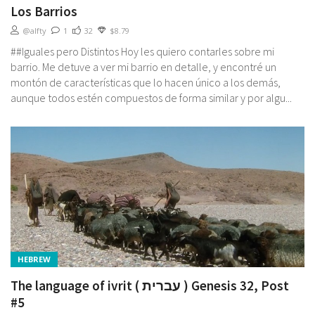
Los Barrios
@alfty
1
32
$8.79
##Iguales pero Distintos Hoy les quiero contarles sobre mi
barrio. Me detuve a ver mi barrio en detalle, y encontré un
montón de características que lo hacen único a los demás,
aunque todos estén compuestos de forma similar y por algu...
HEBREW
The language of ivrit ( עברית ) Genesis 32, Post
#5