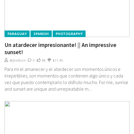
PARAGUAY
SPANISH
PHOTOGRAPHY
Un atardecer impresionante! || An impressive
sunset!
@jhelbich
0
98
$11.45
Para mi el amanecer y el atardecer son momentos únicos e
irrepetibles, son momentos que contienen algo único y cada
vez que puedo contemplarlo lo disfruto mucho. For me, sunrise
and sunset are unique and unrepeatable m...