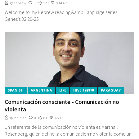
@hebrew
3
123
$14.67
Welcome to my Hebrew reading &amp; language series.
Genesis 32:20-25 ...
SPANISH
ARGENTINA
LIFE
HIVE-192870
PARAGUAY
Comunicación consciente - Comunicación no
violenta
@jhelbich
0
81
$5.16
Un referente de la comunicación no violenta es Marshall
Rosenberg, quien define la comunicación no violenta como un