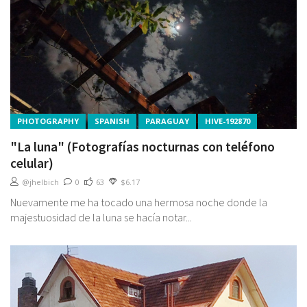
PHOTOGRAPHY
SPANISH
PARAGUAY
HIVE-192870
"La luna" (Fotografías nocturnas con teléfono
celular)
@jhelbich
0
63
$6.17
Nuevamente me ha tocado una hermosa noche donde la
majestuosidad de la luna se hacía notar...