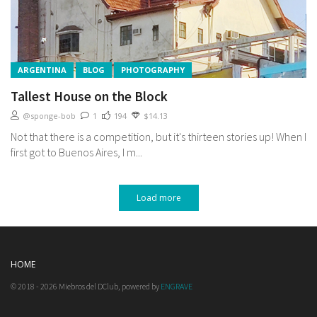
ARGENTINA
BLOG
PHOTOGRAPHY
Tallest House on the Block
@sponge-bob
1
194
$14.13
Not that there is a competition, but it's thirteen stories up! When I
first got to Buenos Aires, I m...
Load more
HOME
© 2018 - 2026 Miebros del DClub, powered by
ENGRAVE