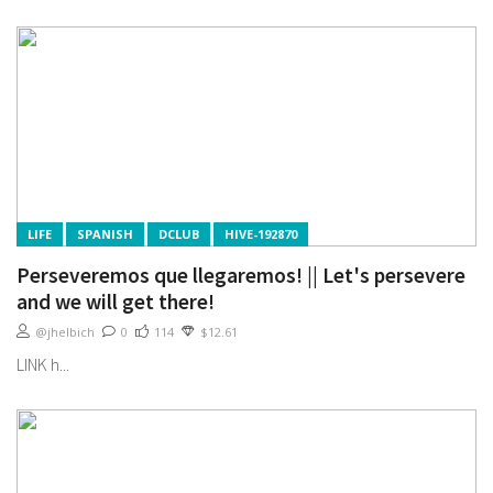
LIFE
SPANISH
DCLUB
HIVE-192870
Perseveremos que llegaremos! || Let's persevere
and we will get there!
@jhelbich
0
114
$12.61
LINK h...