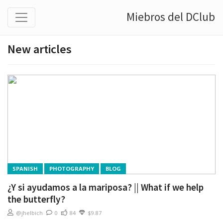
Miebros del DClub
New articles
SPANISH
PHOTOGRAPHY
BLOG
¿Y si ayudamos a la mariposa? || What if we help
the butterfly?
@jhelbich
0
84
$9.87